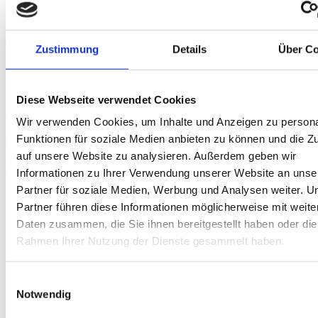
ergänzt werden. Ein Autoabstellplatz pro Einheit ist vorhanden […]
Resedaweg 12-14
Zustimmung
Details
Über Co
Moderne Familienoase: Sieben energieeffiziente Häuser in ruhiger
Diese Webseite verwendet Cookies
Lage am Waldviertlerweg Die Anlage besteht aus sieben Häusern in
einer schön gegliederten Anordnung mit gutangelegten Gärten und
Wir verwenden Cookies, um Inhalte und Anzeigen zu persona
Parkplätzen. Sie befindet sich außerdem in absoluter Ruhelage. Die
Funktionen für soziale Medien anbieten zu können und die Zu
sieben Häuser wurden in Ziegelmassivbauweise nach neuestem
Niedrigenergiestandard errichtet und sind vollständig unterkellert.Sie
auf unsere Website zu analysieren. Außerdem geben wir
bieten familienfreundliche Grundrisse mit großzügigen
Informationen zu Ihrer Verwendung unserer Website an unse
Wohnküchen, je drei […]
Partner für soziale Medien, Werbung und Analysen weiter. U
Partner führen diese Informationen möglicherweise mit weite
Daten zusammen, die Sie ihnen bereitgestellt haben oder die
Rahmen Ihrer Nutzung der Dienste gesammelt haben.
Einwilligungsauswahl
Notwendig